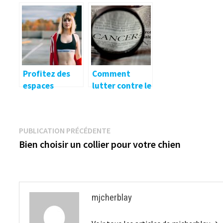
Profitez des
Comment
espaces
lutter contre le
publics et du
cancer ?
grand air pour
votre activité
Navigation
Publication
PUBLICATION PRÉCÉDENTE
physique
précédente :
Bien choisir un collier pour votre chien
de
l’article
mjcherblay