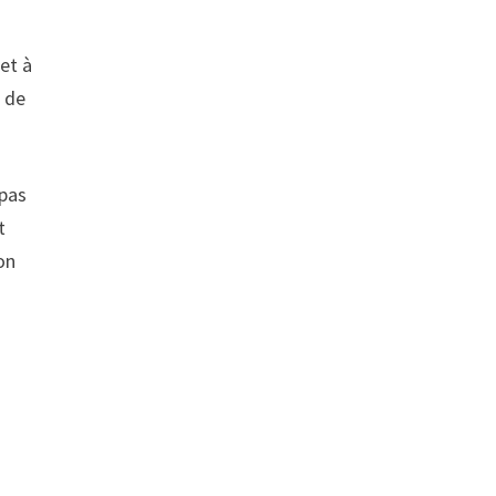
 et à
e de
 pas
t
on