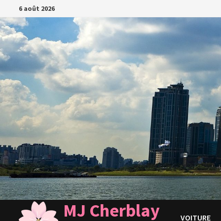
Passer
6 août 2026
au
contenu
MJ Cherblay
VOITURE