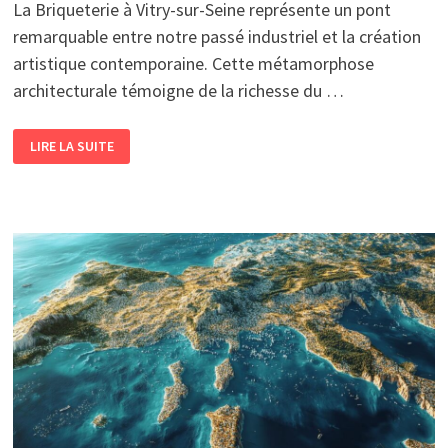
La Briqueterie à Vitry-sur-Seine représente un pont
remarquable entre notre passé industriel et la création
artistique contemporaine. Cette métamorphose
architecturale témoigne de la richesse du …
LA
LIRE LA SUITE
BRIQUETERIE
:
QUAND
L’HISTOIRE
DE
LA
TERRE
CUITE
RENCONTRE
L’ART
VIVANT