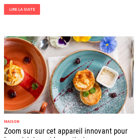
DES
LIRE LA SUITE
CONSEILS
PRATIQUES
POUR
RETROUVER
UNE
FEMME
CELIBATAIRE
MAISON
Zoom sur sur cet appareil innovant pour