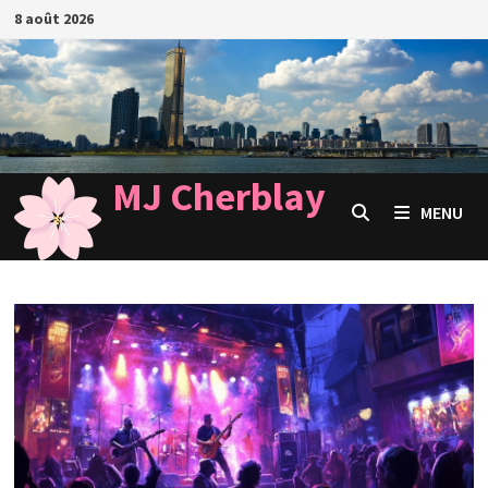
Passer
8 août 2026
au
contenu
MJ Cherblay
MENU