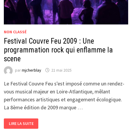
NON CLASSÉ
Festival Couvre Feu 2009 : Une
programmation rock qui enflamme la
scene
par
mjcherblay
21 mai 2025
Le Festival Couvre Feu s'est imposé comme un rendez-
vous musical majeur en Loire-Atlantique, mêlant
performances artistiques et engagement écologique.
La 8ème édition de 2009 marque …
FESTIVAL
LIRE LA SUITE
COUVRE
FEU