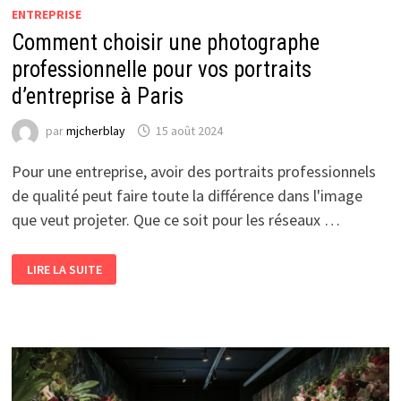
ENTREPRISE
Comment choisir une photographe
professionnelle pour vos portraits
d’entreprise à Paris
par
mjcherblay
15 août 2024
Pour une entreprise, avoir des portraits professionnels
de qualité peut faire toute la différence dans l'image
que veut projeter. Que ce soit pour les réseaux …
COMMENT
LIRE LA SUITE
CHOISIR
UNE
PHOTOGRAPHE
PROFESSIONNELLE
POUR
VOS
PORTRAITS
D’ENTREPRISE
À
PARIS