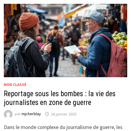
:
FOCUS
SUR
LA
RÉPARTITION
DÉMOGRAPHIQUE
À
LESBOS
NON CLASSÉ
Reportage sous les bombes : la vie des
journalistes en zone de guerre
par
mjcherblay
26 janvier 2025
Dans le monde complexe du journalisme de guerre, les