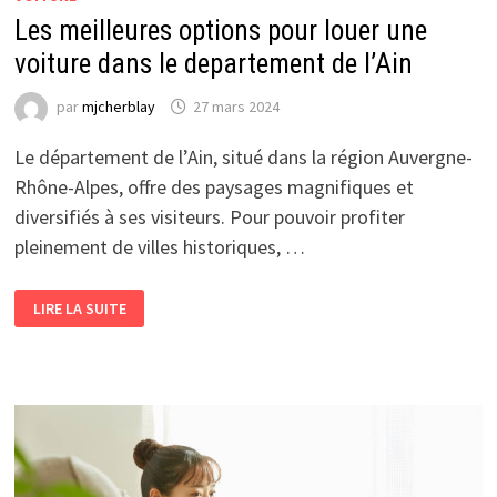
Les meilleures options pour louer une
voiture dans le departement de l’Ain
par
mjcherblay
27 mars 2024
Le département de l’Ain, situé dans la région Auvergne-
Rhône-Alpes, offre des paysages magnifiques et
diversifiés à ses visiteurs. Pour pouvoir profiter
pleinement de villes historiques, …
LES
LIRE LA SUITE
MEILLEURES
OPTIONS
POUR
LOUER
UNE
VOITURE
DANS
LE
DEPARTEMENT
DE
L’AIN