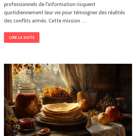
professionnels de l'information risquent
quotidiennement leur vie pour témoigner des réalités
des conflits armés. Cette mission …
REPORTAGE
LIRE LA SUITE
SOUS
LES
BOMBES
:
LA
VIE
DES
JOURNALISTES
EN
ZONE
DE
GUERRE