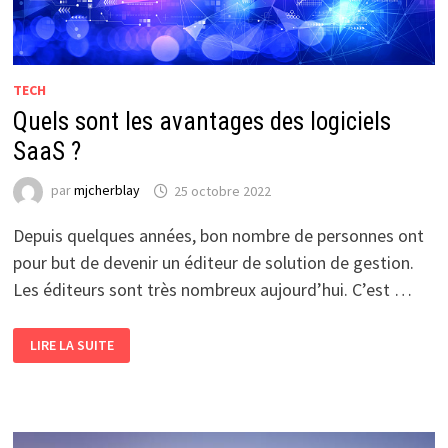
TECH
Quels sont les avantages des logiciels
SaaS ?
par
mjcherblay
25 octobre 2022
Depuis quelques années, bon nombre de personnes ont
pour but de devenir un éditeur de solution de gestion.
Les éditeurs sont très nombreux aujourd’hui. C’est …
QUELS
LIRE LA SUITE
SONT
LES
AVANTAGES
DES
LOGICIELS
SAAS
?