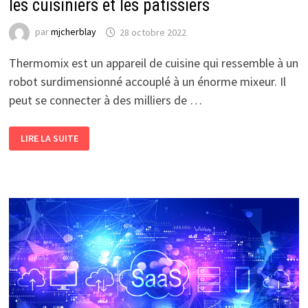
les cuisiniers et les patissiers
par
mjcherblay
28 octobre 2022
Thermomix est un appareil de cuisine qui ressemble à un
robot surdimensionné accouplé à un énorme mixeur. Il
peut se connecter à des milliers de …
ZOOM
LIRE LA SUITE
SUR
SUR
CET
APPAREIL
INNOVANT
POUR
LES
CUISINIERS
ET
LES
PATISSIERS