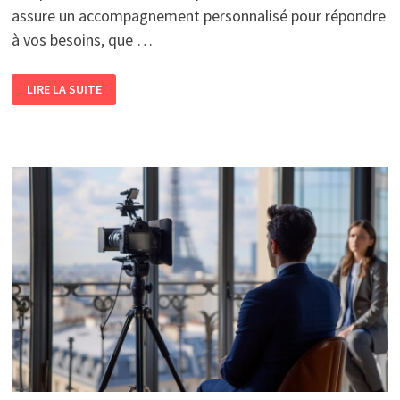
assure un accompagnement personnalisé pour répondre
à vos besoins, que …
NOUS
LIRE LA SUITE
CONTACTER
POUR
UN
DEVIS
:
NOS
EXPERTS
À
VOTRE
SERVICE
24H/24