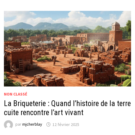
BANASSAT
:
UN
GUIDE
HORS
DES
SENTIERS
BATTUS
EN
AUVERGNE
SAUVAGE
NON CLASSÉ
La Briqueterie : Quand l’histoire de la terre
cuite rencontre l’art vivant
par
mjcherblay
12 février 2025