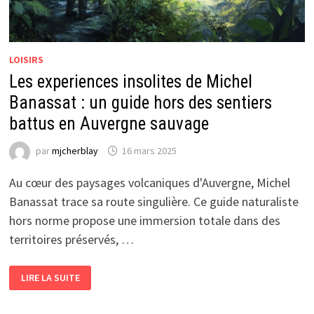
LOISIRS
Les experiences insolites de Michel
Banassat : un guide hors des sentiers
battus en Auvergne sauvage
par
mjcherblay
16 mars 2025
Au cœur des paysages volcaniques d'Auvergne, Michel
Banassat trace sa route singulière. Ce guide naturaliste
hors norme propose une immersion totale dans des
territoires préservés, …
LES
LIRE LA SUITE
EXPERIENCES
INSOLITES
DE
MICHEL