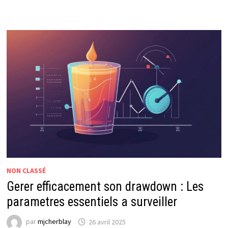
2009
:
UNE
PROGRAMMATION
ROCK
QUI
ENFLAMME
LA
SCENE
NON CLASSÉ
Gerer efficacement son drawdown : Les
parametres essentiels a surveiller
par
mjcherblay
26 avril 2025