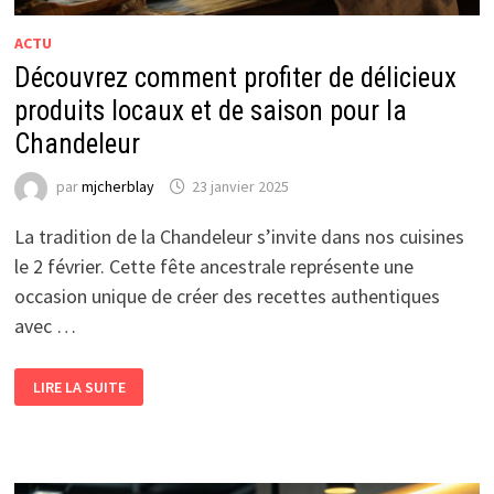
ACTU
Découvrez comment profiter de délicieux
produits locaux et de saison pour la
Chandeleur
par
mjcherblay
23 janvier 2025
La tradition de la Chandeleur s’invite dans nos cuisines
le 2 février. Cette fête ancestrale représente une
occasion unique de créer des recettes authentiques
avec …
DÉCOUVREZ
LIRE LA SUITE
COMMENT
PROFITER
DE
DÉLICIEUX
PRODUITS
LOCAUX
ET