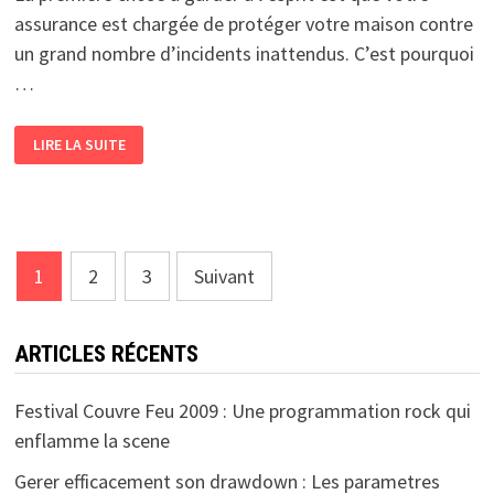
assurance est chargée de protéger votre maison contre
un grand nombre d’incidents inattendus. C’est pourquoi
…
COMMENT
LIRE LA SUITE
CHOISIR
LA
MEILLEURE
ASSURANCE
HABITATION
?
Pagination
1
2
3
Suivant
des
publications
ARTICLES RÉCENTS
Festival Couvre Feu 2009 : Une programmation rock qui
enflamme la scene
Gerer efficacement son drawdown : Les parametres