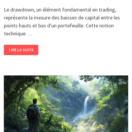
Le drawdown, un élément fondamental en trading,
représente la mesure des baisses de capital entre les
points hauts et bas d'un portefeuille. Cette notion
technique …
GERER
LIRE LA SUITE
EFFICACEMENT
SON
DRAWDOWN
:
LES
PARAMETRES
ESSENTIELS
A
SURVEILLER