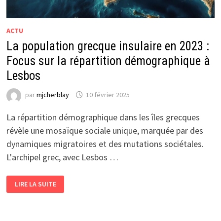
ACTU
La population grecque insulaire en 2023 :
Focus sur la répartition démographique à
Lesbos
par
mjcherblay
10 février 2025
La répartition démographique dans les îles grecques
révèle une mosaïque sociale unique, marquée par des
dynamiques migratoires et des mutations sociétales.
L'archipel grec, avec Lesbos …
LA
LIRE LA SUITE
POPULATION
GRECQUE
INSULAIRE
EN
2023