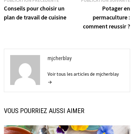
Navigation
PUBLICATION PRÉCÉDENTE
PUBLICATION SUIVANTE
étapes
précédente :
s
Conseils pour choisir un
Potager en
de
plan de travail de cuisine
permaculture :
l’article
comment reussir ?
mjcherblay
Voir tous les articles de mjcherblay
→
VOUS POURRIEZ AUSSI AIMER