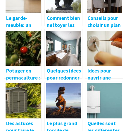
Le garde-
Comment bien
Conseils pour
meuble: un
nettoyer les
choisir un plan
excellent
urines de votre
de travail de
dépannage
chien?
cuisine
pour un
déménagemen
t
Potager en
Quelques idees
Idees pour
permaculture :
pour redonner
ouvrir une
comment
vie a votre
porte avec une
reussir ?
salle de bain
cle derriere ?
Des astuces
Le plus grand
Quelles sont
pour faire le
fossile de
les differentes