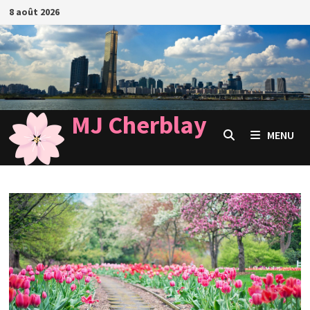
Passer
8 août 2026
au
contenu
MJ Cherblay
MENU